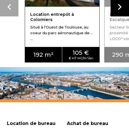
Location entrepôt à
Location
Colomiers
Escalqu
Situé à l'Ouest de Toulouse, au
Secteur 
coeur du parc aéronautique de ...
proximité
...
LOCO² vous 
105 €
192 m²
290 
Location de bureau
Achat de bureau