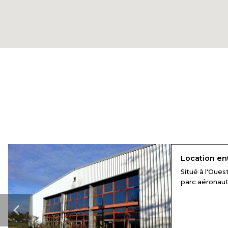
Location en
Situé à l'Oues
parc aéronautiq