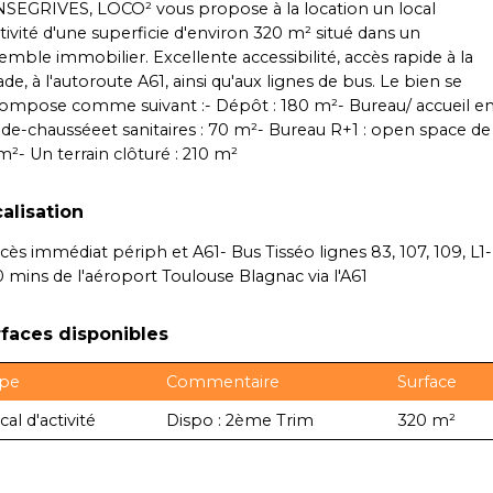
SEGRIVES, LOCO² vous propose à la location un local
ctivité d'une superficie d'environ 320 m² situé dans un
emble immobilier. Excellente accessibilité, accès rapide à la
de, à l'autoroute A61, ainsi qu'aux lignes de bus. Le bien se
ompose comme suivant :- Dépôt : 180 m²- Bureau/ accueil e
-de-chausséeet sanitaires : 70 m²- Bureau R+1 : open space de
m²- Un terrain clôturé : 210 m²
alisation
ccès immédiat périph et A61- Bus Tisséo lignes 83, 107, 109, L1-
0 mins de l'aéroport Toulouse Blagnac via l'A61
faces disponibles
pe
Commentaire
Surface
cal d'activité
Dispo : 2ème Trim
320 m²