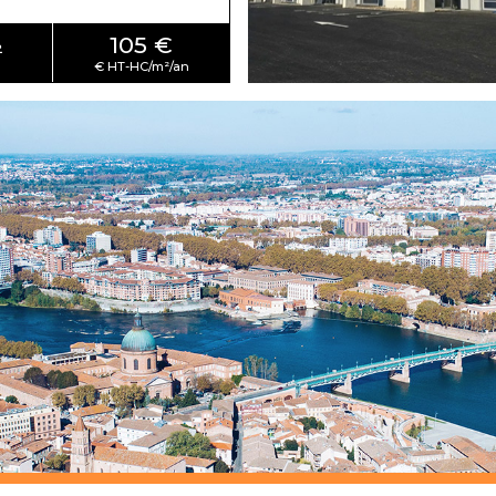
105 €
²