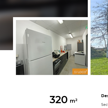
320
Des
Sec