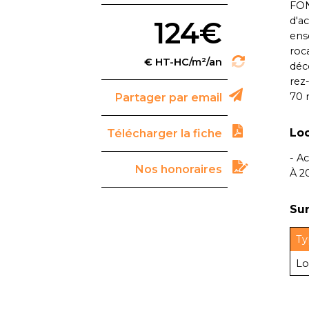
FON
d'a
124€
ens
roca
déc
rez
70 
Partager par email
Loc
Télécharger la fiche
- A
Nos honoraires
À 2
Sur
Ty
Lo