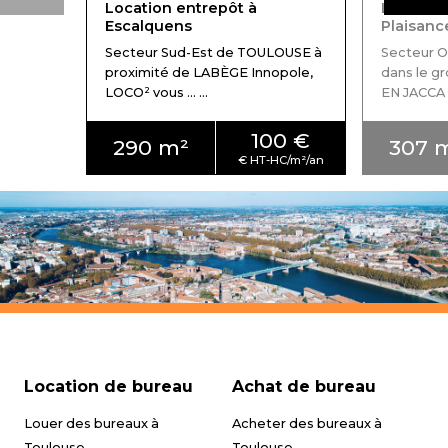
Location entrepôt à
Location
Escalquens
Plaisan
Secteur Sud-Est de TOULOUSE à
Secteur O
proximité de LABÈGE Innopole,
dans le g
LOCO² vous ... ...
EN JACCA ...
100 €
290 m²
307 
Location de bureau
Achat de bureau
Louer des bureaux à
Acheter des bureaux à
Toulouse
Toulouse