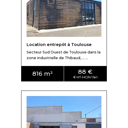
En fonction de votre projet immobilier, nous vous
trouverons la solution idéale répondant aux besoins de
votre entreprise. Les
locaux d'activité ou entrepôts à
louer sur Toulouse
présentent des caractéristiques
variées :
bâtiment indépendant, sécurisé par alarme,
quais de chargement, portes sectionnelles, RIA, pont
Location entrepôt à Toulouse
roulant, showroom, sprinklé ou non, grande hauteur,
bardage simple ou double peau, froid positif ou froid
Secteur Sud Ouest de Toulouse dans la
zone industrielle de Thibaud, ... ...
négatif, racks
pour l'entreposage... Notre équipe
sélectionnera des offres cohérentes à votre activité et à
88 €
votre cahier des charges.
816 m²
Où louer un entrepôt à Toulouse ?
Toulouse possède un grand nombre de
zones
d'activités industrielles
idéales pour développer votre
activité. Le centre-ville étant plutôt dédié aux services et
commerces, l'offre de locaux d'activité y est donc assez
rare. Le manque de surface extérieure est un aussi frein
en centre ville : les parkings se font rares et les aires de