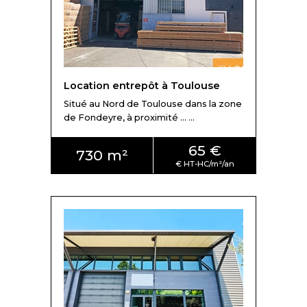
manoeuvres pour poids lourds d'avantage.
Les industriels s'installent en périphérie sur les grandes
zones d'activités où les accès routiers sont immédiats et
les prestations en adéquation avec leur métier.
Location entrepôt à Toulouse
Au sud-ouest de Toulouse, on dénombre :
Situé au Nord de Toulouse dans la zone
- Zone Industrielle de Thibaud
de Fondeyre, à proximité ... ...
- Zone Industrielle de Larrieu
65 €
730 m²
- Zone Industrielle du Chapitre
- Centre de gros
- Zone Industrielle du Casque
Au nord de Toulouse :
- Zone Industrielle La Glacière
- Lalande