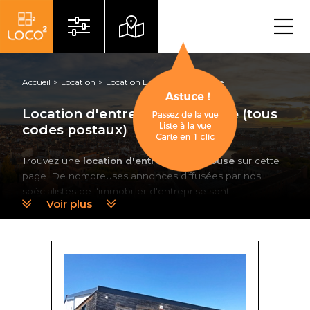
Menu
Accueil
Location
Location Entrepôt
Toulouse
Location d'entrepôt à Toulouse (tous
codes postaux)
Trouvez une
location d'entrepôt à Toulouse
sur cette
page. De nombreuses annonces diffusées par nos
spécialistes de l'immobilier d'entreprise sont
Voir plus
disponibles.
Locaux d'activité, entrepôts, logistique
,
tout type de surface. Utilisez la cartographie pour
localiser au plus près les locaux correspondant à votre
secteur géographique !
Trouver un entrepôt à la location à
Toulouse