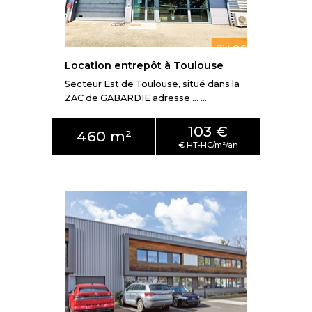
- Zone Industrielle de Fondeyre
- ZAC Garonne
- ZAC de Borderouge
Location entrepôt à Toulouse
- ZAC Sesquières
Secteur Est de Toulouse, situé dans la
ZAC de GABARDIE adresse ... ...
- Montblanc
103 €
- ZAC de Gabardie
460 m²
Enfin au sud-est, on compte 4 parcs d'activités :
- ZAC Montaudran
- Toulouse Montaudran Aerospace
- ZAC Grande Plaine
- ZAC Le Palays
Prix des entrepôts à la location au m² à
Toulouse