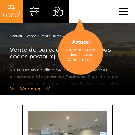
Menu
Accueil
Vente
Vente Bureau
Toulouse
Vente de bureau à Toulouse (tous
codes postaux)
Visualisez en un clin d'oeil toutes nos annonces
de
bureaux à la vente sur Toulouse
. Sur cette page,
vous trouverez un grand nombre d'offres disponibles
Voir plus
mises en ligne par nos conseillers spécialistes de
l'immobilier d'entreprise sur la ville rose et sa périphérie.
Trouver des bureaux à acheter à
Toulouse avec Loco²
Confiez votre recherche immobilière à nos consultants