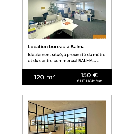
trouver des
bureaux à louer à Balma
! En fonction de
votre projet immobilier, nous saurons trouver la solution
idéale répondant aux besoins de votre entreprise :
accès PMR, ERP, surface en RDC ou en étage,
ascenseur, climatisation, fibre optique, immeuble
neuf de standing, terrasse, parkings privatifs,
accessibilité transports en commun ou
Location bureau à Balma
périphérique
.... Que vous cherchiez un bail commercial,
un bail dérogatoire ou encore un bail précaire, nos
Idéalement situé, à proximité du métro
conseillers vous apporteront le conseil dédié pour
et du centre commercial BALMA ... ...
trouver le bien qui répond au mieux à votre cahier des
150 €
charges.
120 m²
Où louer des bureaux à Balma ?
Pour pouvoir trouver une location de bureaux à Balma, il
faut d'abord savoir où chercher ! Balma propose une
offre tertiaire principalement autour de sa zone Balma
Gramont (où 13 000 m² sont à construire à l'horizon
2021-2023), et de son écoquartier Vidailhan. L'offre de
bureaux neufs à l'achat à balma est assez rare et