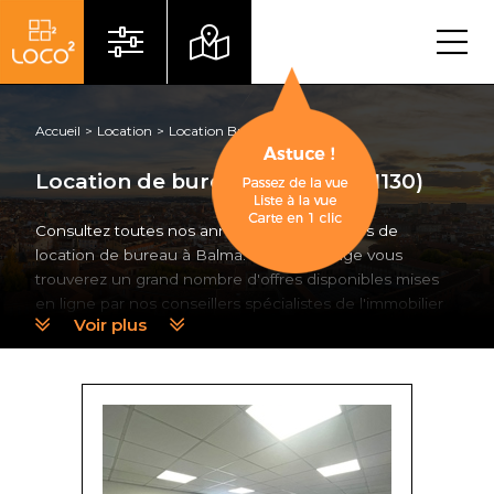
Menu
Accueil
Location
Location Bureau
Balma
Location de bureau à Balma (31130)
Consultez toutes nos annonces immobilières de
location de bureau à Balma. Sur cette page vous
trouverez un grand nombre d'offres disponibles mises
en ligne par nos conseillers spécialistes de l'immobilier
Voir plus
d'entreprise à Toulouse et plus largement en Haute-
Garonne.
Trouver une location de bureau à Balma
avec Loco²
Rien de plus simple pour nos consultants que de vous