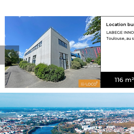
Location bu
LABEGE INNOP
Toulouse, au se
116 m