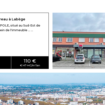
reau à Labège
OLE, situé au Sud-Est de
in de l'immeuble ... ...
110 €
²