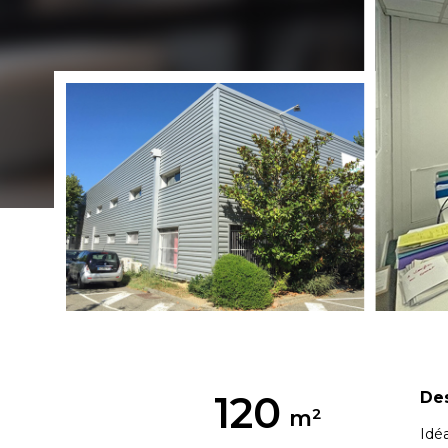
120
Des
Idé