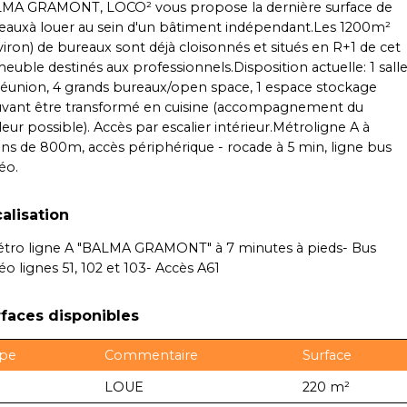
MA GRAMONT, LOCO² vous propose la dernière surface de
eauxà louer au sein d'un bâtiment indépendant.Les 1200m²
viron) de bureaux sont déjà cloisonnés et situés en R+1 de cet
euble destinés aux professionnels.Disposition actuelle: 1 sall
réunion, 4 grands bureaux/open space, 1 espace stockage
vant être transformé en cuisine (accompagnement du
leur possible). Accès par escalier intérieur.Métroligne A à
ns de 800m, accès périphérique - rocade à 5 min, ligne bus
éo.
alisation
étro ligne A "BALMA GRAMONT" à 7 minutes à pieds- Bus
éo lignes 51, 102 et 103- Accès A61
faces disponibles
pe
Commentaire
Surface
LOUE
220 m²