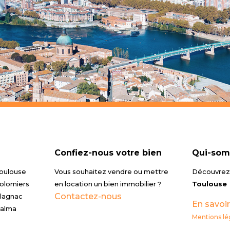
Confiez-nous votre bien
Qui-som
Toulouse
Vous souhaitez vendre ou mettre
Découvrez 
Colomiers
en location un bien immobilier ?
Toulouse
Contactez-nous
Blagnac
En savoir
Balma
Mentions lé