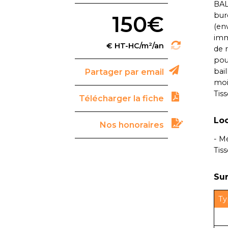
BAL
bur
150€
(en
imm
de 
pou
bail
Partager par email
moi
Tiss
Télécharger la fiche
Loc
Nos honoraires
- M
Tiss
Sur
Ty