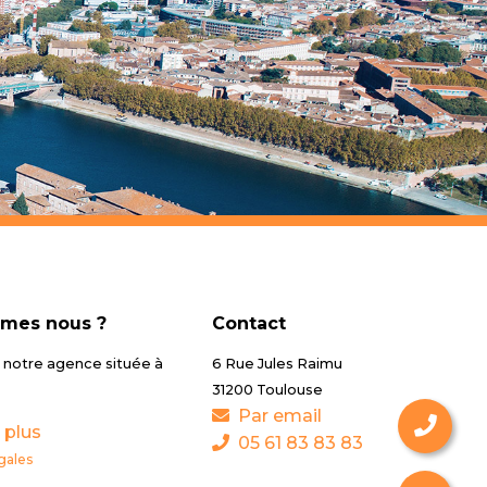
mes nous ?
Contact
notre agence située à
6 Rue Jules Raimu
31200 Toulouse
Par email
 plus
05 61 83 83 83
gales