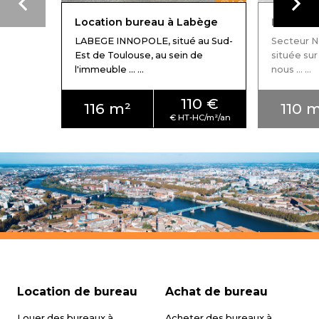
Location bureau à Labège
Location
LABEGE INNOPOLE, situé au Sud-
Secteur N
Est de Toulouse, au sein de
située sur
l'immeuble ... ...
nous ... ...
110 €
116 m²
110 
Location de bureau
Achat de bureau
Louer des bureaux à
Acheter des bureaux à