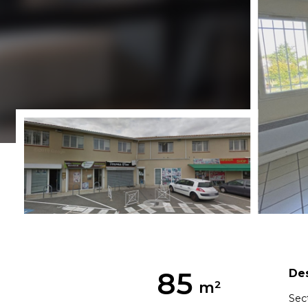
85
Des
Sec