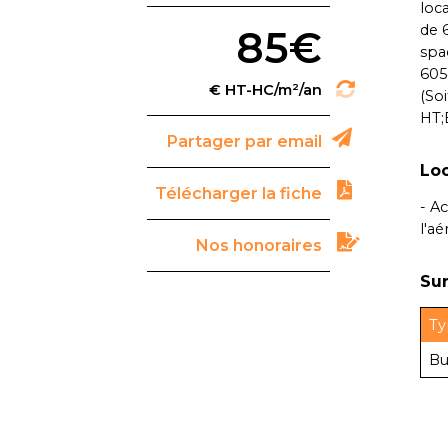
loc
de 6
85€
spac
605
(So
HT;
Partager par email
Loc
Télécharger la fiche
- A
l'a
Nos honoraires
Sur
Ty
Bu