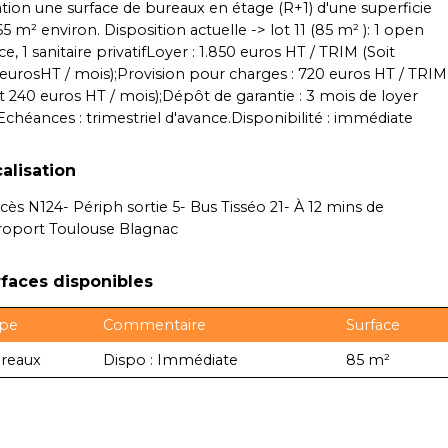
ation une surface de bureaux en étage (R+1) d'une superficie
5 m² environ. Disposition actuelle -> lot 11 (85 m² ): 1 open
e, 1 sanitaire privatifLoyer : 1.850 euros HT / TRIM (Soit
eurosHT / mois);Provision pour charges : 720 euros HT / TRIM
it 240 euros HT / mois);Dépôt de garantie : 3 mois de loyer
Echéances : trimestriel d'avance.Disponibilité : immédiate
alisation
ccès N124- Périph sortie 5- Bus Tisséo 21- À 12 mins de
éroport Toulouse Blagnac
faces disponibles
pe
Commentaire
Surface
reaux
Dispo : Immédiate
85 m²