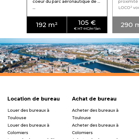
coeur du parc aéronautique de ...
proximité
...
LOCO² vous 
105 €
192 m²
290 
Location de bureau
Achat de bureau
Louer des bureaux à
Acheter des bureaux à
Toulouse
Toulouse
Louer des bureaux à
Acheter des bureaux à
Colomiers
Colomiers