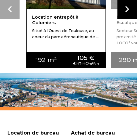
Location entrepôt à
Location
Colomiers
Escalqu
Situé à l'Ouest de Toulouse, au
Secteur 
coeur du parc aéronautique de ...
proximité
...
LOCO² vous 
105 €
192 m²
290 
Location de bureau
Achat de bureau