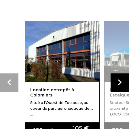
Location entrepôt à
Location
Colomiers
Escalqu
Situé à l'Ouest de Toulouse, au
Secteur 
coeur du parc aéronautique de ...
proximité
...
LOCO² vous 
105 €