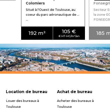
Colomiers
Fonsegr
Situé à l'Ouest de Toulouse, au
Secteur E
coeur du parc aéronautique de ...
la zone 
...
FONSEGRIVE
105 €
192 m²
185 
Location de bureau
Achat de bureau
Louer des bureaux à
Acheter des bureaux à
Toulouse
Toulouse