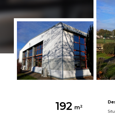
192
Des
Sit