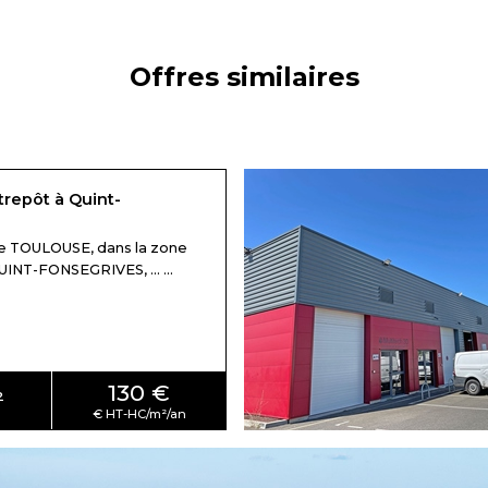
Offres similaires
trepôt à Quint-
de TOULOUSE, dans la zone
NT-FONSEGRIVES, ... ...
130 €
²