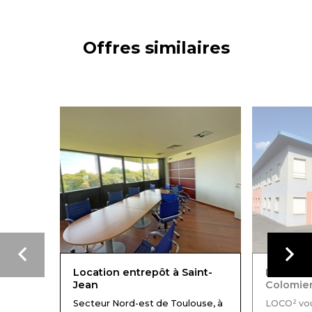
Offres similaires
Location entrepôt à Saint-
Location
Jean
Colomie
Secteur Nord-est de Toulouse, à
LOCO² vo