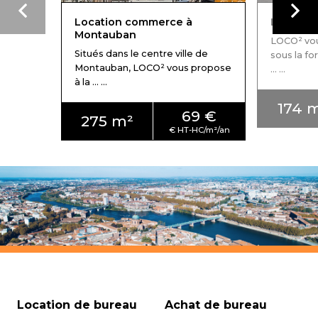
Location commerce à
Locatio
Montauban
LOCO² vou
Situés dans le centre ville de
sous la fo
Montauban, LOCO² vous propose
... ...
à la ... ...
174 
69 €
275 m²
Location de bureau
Achat de bureau