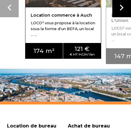
Location commerce à Auch
Locatio
L'Union
LOCO² vous propose à la location
LOCO² vou
sous la forme d'un BEFA, un local
un local c
... ...
...
121 €
174 m²
147 
Location de bureau
Achat de bureau