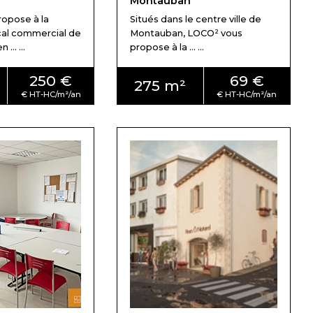
Montauban
opose à la
Situés dans le centre ville de
ocal commercial de
Montauban, LOCO² vous
... ...
propose à la ... ...
250 €
69 €
275 m²