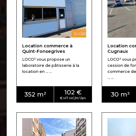
Location commerce à
Location c
Quint-Fonsegrives
Cugnaux
LOCO² vous propose un
LOCO² vous p
laboratoire de pâtisserie à la
cession de fo
location en ... ...
commerce de 
... ...
102 €
352 m²
30 m²