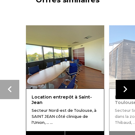
Location entrepôt à Saint-
Location
Jean
Toulous
Secteur Nord-est de Toulouse, à
Secteur S
SAINT JEAN côté clinique de
dans la zo
l'Union, ... ...
Thibaud, ... 