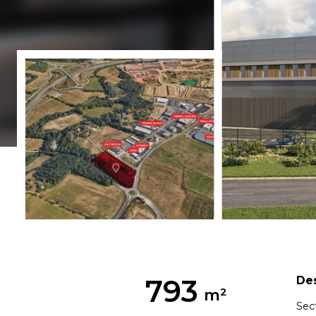
793
Des
Sec