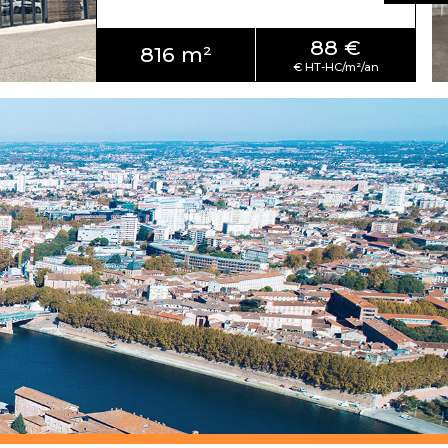
88 €
816 m²