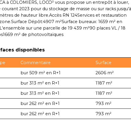
CA à COLOMIERS, LOCO² vous propose un entrepôt à louer,
ré courant 2023 pour du stockage de masse ou sur racks jusqu'
mètres de hauteur libre.Accès RN 124Services et restauration
 zone.Surface Dépôt:4907 m²Surface bureaux: 1659 m² en
L'ensemble sur une parcelle de 19 439 m²90 places VL / 18
os1669 m² de photovoltaïques
faces disponibles
pe
Commentaire
Surface
bur 509 m² en R+1
2606 m²
bur 313 m² en R+1
1187 m²
bur 313 m² en R+1
1187 m²
bur 262 m² en R+1
793 m²
bur 262 m² en R+1
793 m²