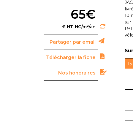
JAC
liv
65€
10 
sur
R+1
vél
Partager par email
Sur
Télécharger la fiche
Ty
Nos honoraires