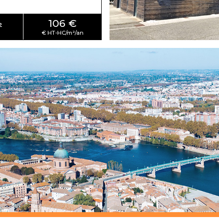
106 €
²