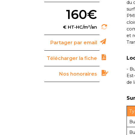
du 
sur
160€
PMR
clo
com
et 
Tra
Partager par email
Loc
Télécharger la fiche
- B
Nos honoraires
Est
de 
Sur
Ty
Bu
Bu