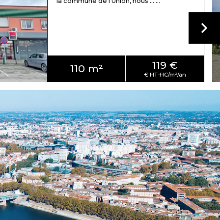
la commune de l'Union, nous ... ...
119 €
110 m²