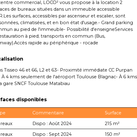
centre commercial, LOCO² vous propose à la location 2
faces de bureaux situées dans un immeuble accessible
.Les surfaces, accessibles par ascenseur et escalier, sont
isonnées, climatisées, et en bon état d'usage.- Grand parking
mun au pied de l'immeuble- Possibilité d'enseigneServices
restauration à pied; transports en commun (Bus,
mway).Accès rapide au périphérique - rocade
alisation
us Tisseo 46 et 66, L2 et 63- Proximité immédiate CC Purpan
- À 4 kms seulement de l'aéroport Toulouse Blagnac- À 6 kms
la gare SNCF Toulouse Matabiau
faces disponibles
pe
Commentaire
Surface
reaux
Dispo : Août 2024
215 m²
reaux
Dispo : Sept 2024
150 m²