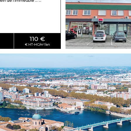
in de l'immeuble ... ...
110 €
²