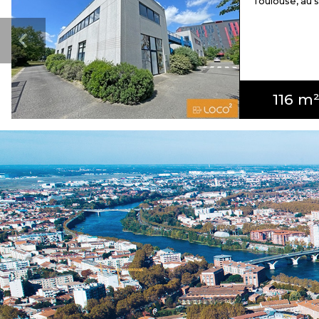
Toulouse, au se
116 m