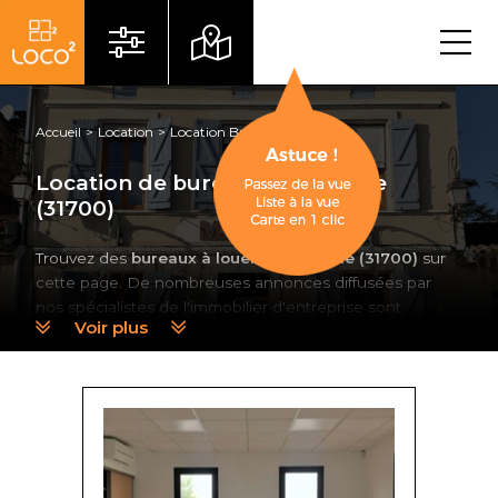
Menu
Accueil
Location
Location Bureau
Beauzelle
Location de bureau à Beauzelle
(31700)
Trouvez des
bureaux à louer
à Beauzelle (31700)
sur
cette page. De nombreuses annonces diffusées par
nos spécialistes de l'immobilier d'entreprise sont
Voir plus
disponibles. Beauzelle est située au nord-ouest de
Toulouse, sur la rive gauche de la Garonne. Utilisez la
cartographie pour localiser au plus près les locaux
correspondant à votre périmètre de recherche.
Louer des bureaux à Beauzelle (31700)
avec LOCO²