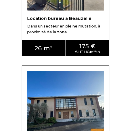
Beauzelle
Selon l'emplacement des bureaux, ses prestations, on
constate des
loyers compris en moyenne entre 125 à
Location bureau à Beauzelle
160 € HT-HC/m²/An
. Ils sont à comparer avec l'offre
Dans un secteur en pleine mutation, à
marché. L'
offre neuve de bureaux
à proximité directe
proximité de la zone ... ...
du tramway affiche des loyers plus élevés de l'ordre de
170 à 175
€ HT-HC/m²/An
175 €
26 m²