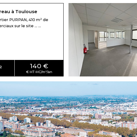
reau à Toulouse
rtier PURPAN, 410 m² de
aux sur le site ... ...
140 €
²