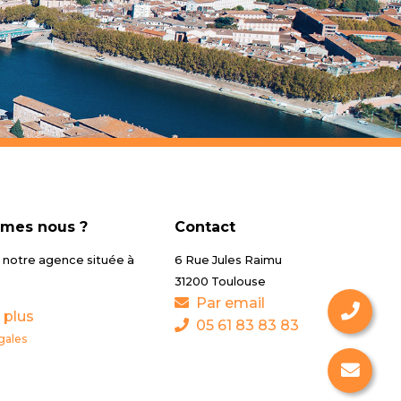
mes nous ?
Contact
notre agence située à
6 Rue Jules Raimu
31200 Toulouse
Par email
 plus
05 61 83 83 83
gales