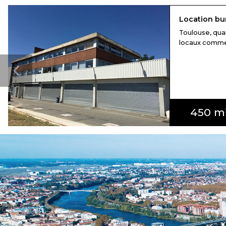
Location bu
Toulouse, qua
locaux commerci
450 m