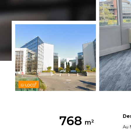
768
Des
Au 