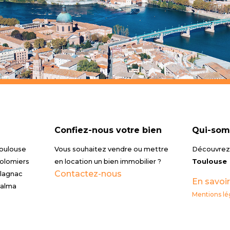
Confiez-nous votre bien
Qui-som
Toulouse
Vous souhaitez vendre ou mettre
Découvrez 
Colomiers
en location un bien immobilier ?
Toulouse
Contactez-nous
Blagnac
En savoir
Balma
Mentions lé