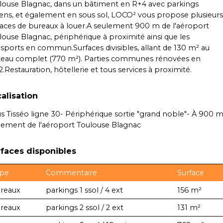
louse Blagnac, dans un bâtiment en R+4 avec parkings
iens, et également en sous sol, LOCO² vous propose plusieurs
faces de bureaux à louer.A seulement 900 m de l'aéroport
louse Blagnac, périphérique à proximité ainsi que les
nsports en commun.Surfaces divisibles, allant de 130 m² au
teau complet (770 m²). Parties communes rénovées en
.Restauration, hôtellerie et tous services à proximité.
alisation
us Tisséo ligne 30- Périphérique sortie "grand noble"- À 900 
lement de l'aéroport Toulouse Blagnac
faces disponibles
pe
Commentaire
Surface
reaux
parkings 1 ssol / 4 ext
156 m²
reaux
parkings 2 ssol / 2 ext
131 m²