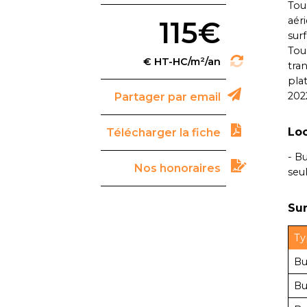
Tou
aér
115€
sur
Tou
tra
pla
2022
Partager par email
Loc
Télécharger la fiche
- B
Nos honoraires
seu
Sur
Ty
Bu
Bu